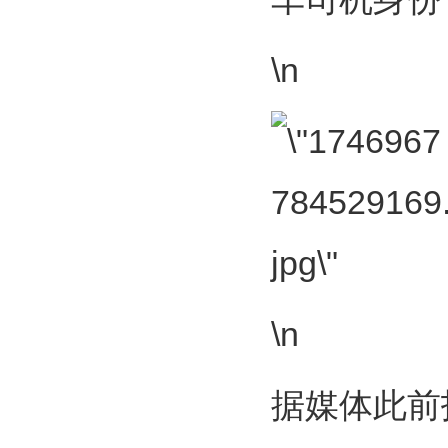
\n
\n
据媒体此前