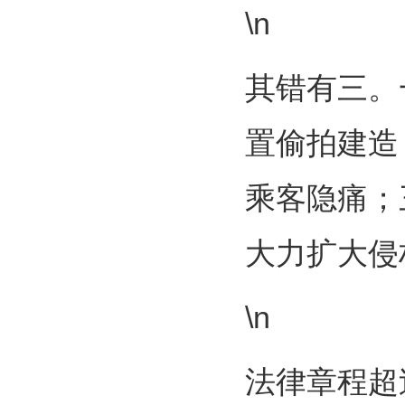
\n
其错有三。
置偷拍建造
乘客隐痛；
大力扩大侵
\n
法律章程超