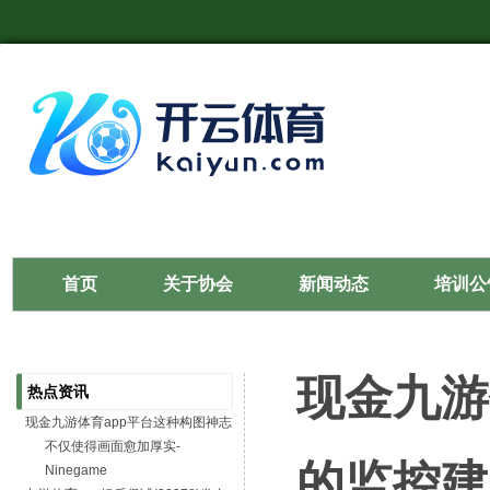
首页
关于协会
新闻动态
培训公
现金九游
热点资讯
现金九游体育app平台这种构图神志
不仅使得画面愈加厚实-
的监控建造
Ninegame