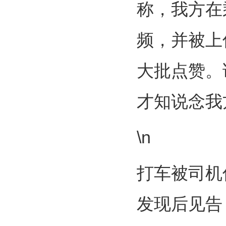
称，我方在
频，并被上
大批点赞。
才知说念我
\n
打车被司机
发现后见告