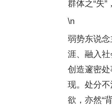
群体之“失
\n
弱势东说念
涯、融入社
创造邃密处
现。处分不
欲，亦然“