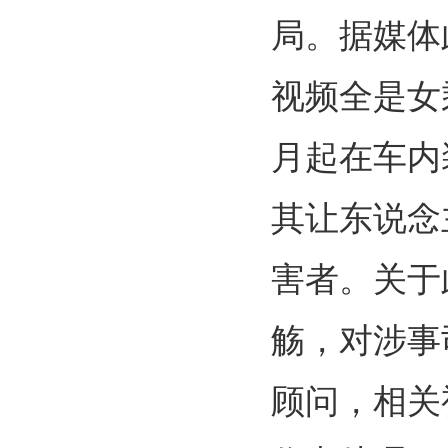
局。据媒体
视频全是女
月起在车内
其让东说念
害者。关于
觞，对涉事
顾问，相关