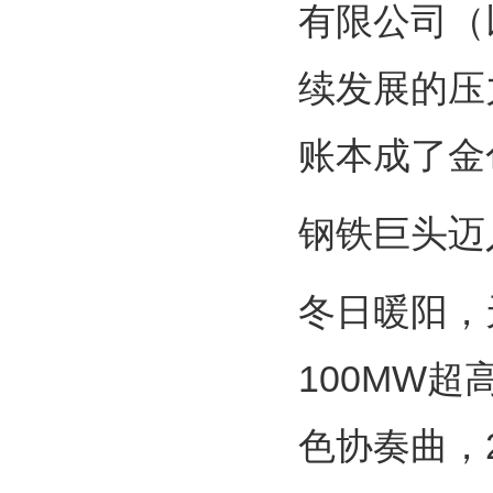
有限公司（
续发展的压
账本成了金
钢铁巨头迈
冬日暖阳，
100MW
色协奏曲，