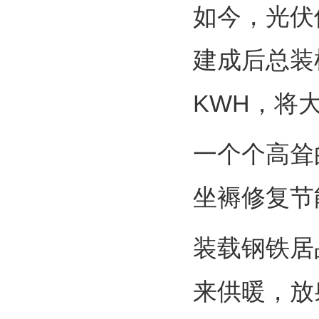
如今，光伏
建成后总装
KWH，将
一个个高耸
坐褥修复节
装载钢铁居
来供暖，放