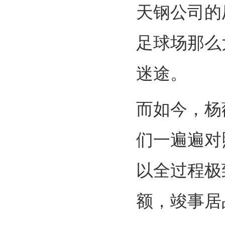
天钢公司的
足球场那么
迷途。
而如今，杨
们一遍遍对
以全过程极
额，竣事居