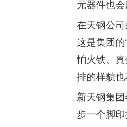
元器件也会
在天钢公司
这是集团的
怕火铁、真
排的样貌也
新天钢集团
步一个脚印