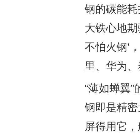
钢的碳能耗
大铁心地期
不怕火钢’
里、华为、
“薄如蝉翼
钢即是精密
屏得用它，