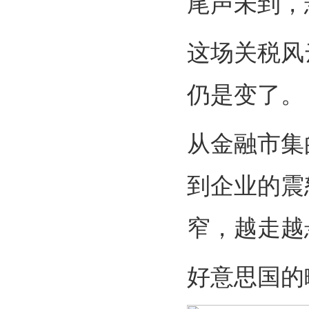
尾声未到，
这场关税风
仍是变了。
从金融市集
到企业的震
窄，越走越
好意思国的