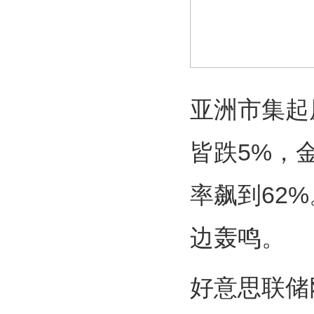
亚洲市集起
皆跌5%，
率飙到62
边轰鸣。
好意思联储