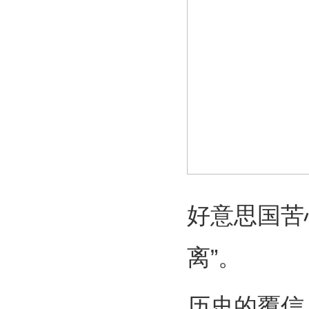
好意思国苦
离”。
历史的覆信