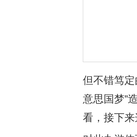
但不错笃定
意思国梦”
看，接下来