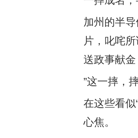
一摔成名，
加州的半导
片，叱咤所
送政事献金
”这一摔，
在这些看似
心焦。