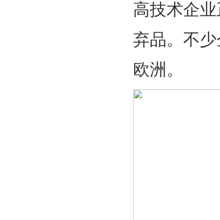
高技术企业
弃品。不少
欧洲。