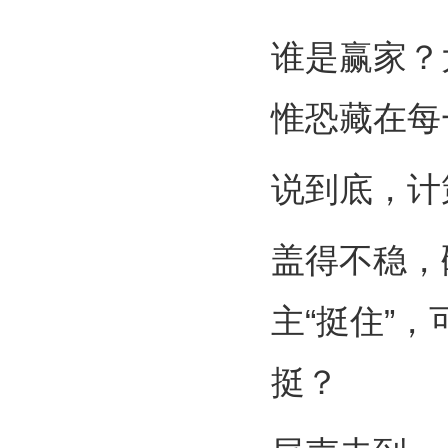
谁是赢家？
惟恐藏在每
说到底，计
盖得不稳，
主“挺住”
挺？