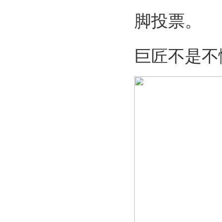
脚投票。
巨匠不是不