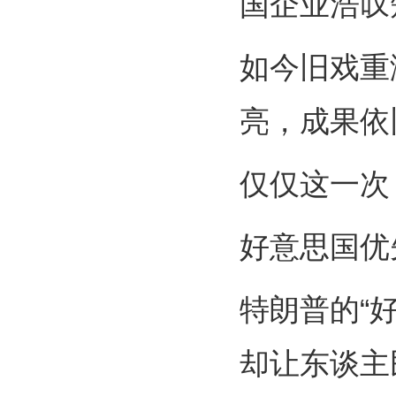
国企业浩叹
如今旧戏重
亮，成果依
仅仅这一次
好意思国优
特朗普的“
却让东谈主