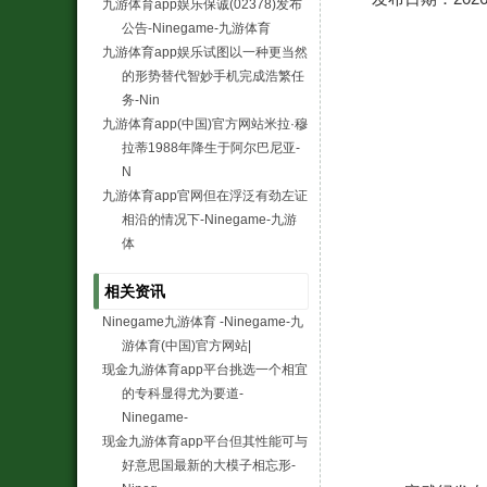
九游体育app娱乐保诚(02378)发布
公告-Ninegame-九游体育
九游体育app娱乐试图以一种更当然
的形势替代智妙手机完成浩繁任
务-Nin
九游体育app(中国)官方网站米拉·穆
拉蒂1988年降生于阿尔巴尼亚-
N
九游体育app官网但在浮泛有劲左证
相沿的情况下-Ninegame-九游
体
相关资讯
Ninegame九游体育 -Ninegame-九
游体育(中国)官方网站|
现金九游体育app平台挑选一个相宜
的专科显得尤为要道-
Ninegame-
现金九游体育app平台但其性能可与
好意思国最新的大模子相忘形-