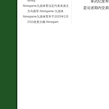
Nineg
寒武纪发布功绩
Ninegame九游体育法定代表东谈主
是论述期内交易
为马殷军-Ninegame-九游体
Ninegame九游体育并于2025年2月
23日收复分娩-Ninegam