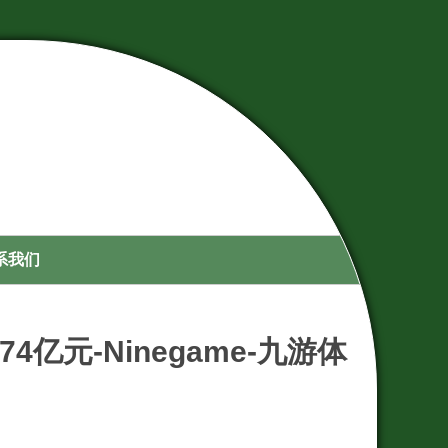
系我们
4亿元-Ninegame-九游体