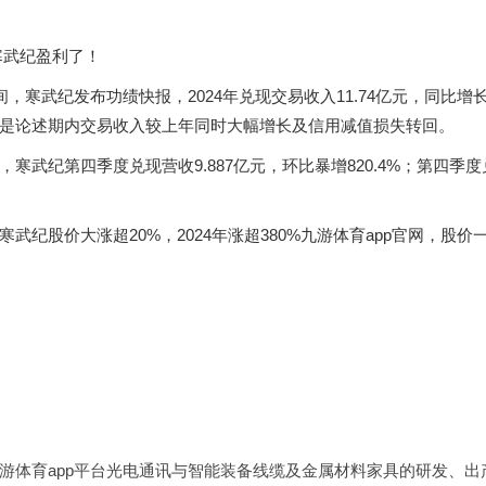
武纪盈利了！
寒武纪发布功绩快报，2024年兑现交易收入11.74亿元，同比增长6
是论述期内交易收入较上年同时大幅增长及信用减值损失转回。
武纪第四季度兑现营收9.887亿元，环比暴增820.4%；第四季度
纪股价大涨超20%，2024年涨超380%九游体育app官网，股价一
游体育app平台光电通讯与智能装备线缆及金属材料家具的研发、出产-Nineg