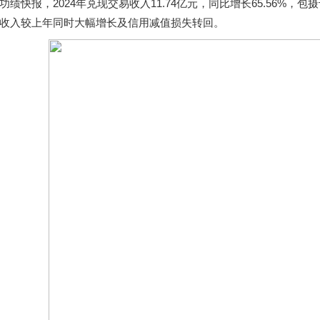
快报，2024年兑现交易收入11.74亿元，同比增长65.56%，包
收入较上年同时大幅增长及信用减值损失转回。