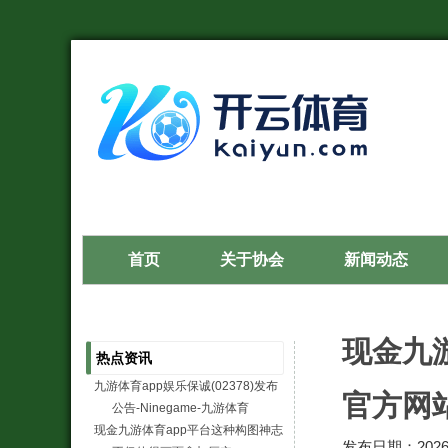
首页
关于协会
新闻动态
现金九游
热点资讯
九游体育app娱乐保诚(02378)发布
官方网站|
公告-Ninegame-九游体育
现金九游体育app平台这种构图神志
发布日期：2026-