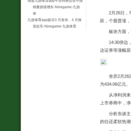
现金九游体育app平台特斯拉在中国
销量抓续增长-Ninegame-九游
2月26日，市
体
九游体育app娱乐3 月发布、4 月推
跃，个股普涨，
首款车-Ninegame-九游体育
板块方面，钢铁
14:30傍边
达证券等涨幅居
舍弃2月26日
为434.06亿元。
从净利润来看，
上市券商中，净
分析东谈主士
的往还柔软热潮