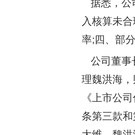
据悉，公
入核算未合
率;四、部
公司董事
理魏洪海，
《上市公司
条第三款和
大维、魏洪