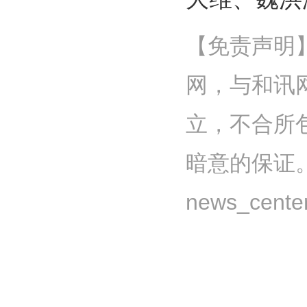
【免责声明
网，与和讯
立，不合所
暗意的保证
news_cente